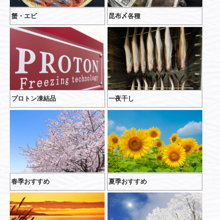
蟹・エビ
昆布〆各種
プロトン凍結品
一夜干し
春季おすすめ
夏季おすすめ