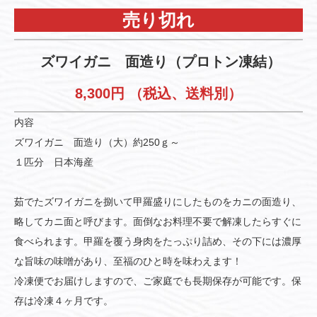
売り切れ
ズワイガニ 面造り（プロトン凍結）
8,300
円
（税込、送料別）
内容
ズワイガニ 面造り（大）約250ｇ～
１匹分 日本海産
茹でたズワイガニを捌いて甲羅盛りにしたものをカニの面造り、
略してカニ面と呼びます。面倒なお料理不要で解凍したらすぐに
食べられます。甲羅を覆う身肉をたっぷり詰め、その下には濃厚
な旨味の味噌があり、至福のひと時を味わえます！
冷凍便でお届けしますので、ご家庭でも長期保存が可能です。保
存は冷凍４ヶ月です。