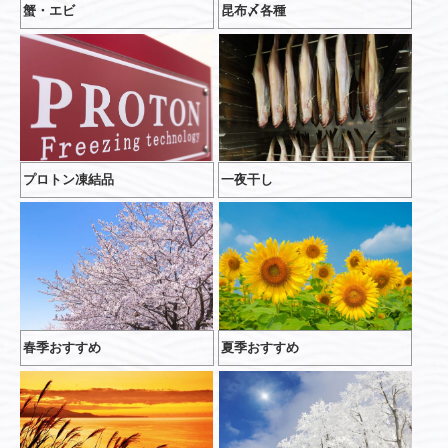
蟹・エビ
昆布〆各種
プロトン凍結品
一夜干し
春季おすすめ
夏季おすすめ