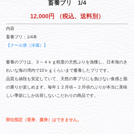
畜養ブリ 1/4
12,000円
（税込、送料別）
内容
畜養ブリ：1/4本
【クール便（冷蔵）】
蓄養のブリは、３～４ｋｇ程度の天然ぶりを漁獲し、日本海のき
れいな海の湾内で10ｋｇくらいまで蓄養したブリです。
品質も値段も安定していて、天然の寒ブリにも負けない食感と脂
の乗りが楽しめます。毎年１２月頃～２月頃のぶりが本当に美味
しい季節にしか出荷しないこだわりの商品です。
部位指定（背身、腹身）はできません。